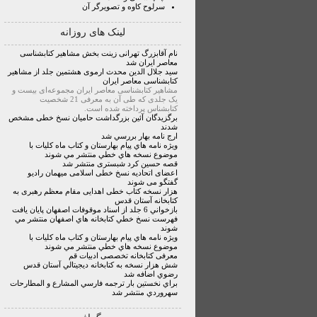
سرلوح کاوه و تصویرگر آن
لینک های روزانه
نام آقابزرگ تهرانی زینت بخش مشاهیر کتابشناسی
معاصر ایران شد
سید جلال الدین محدث ارموی هشتمین جلد از مشاهیر
کتابشناسی معاصر ایران
مشاهیر کتابشناسی معاصر ایران مجموعه‌ای بیست و
یک جلدی که طی آن به معرفی 21 شخصیت
کتابشناس پرداخته شده است.
برگزیدگان آئین بزرگداشت حامیان نسخ خطی مشخص
شدند
ارج نامه بهار بررسي شد
ويژه نامه هاي پيام بهارستان و کتاب ماه کليات با
موضوع نسخه هاي خطي منتشر مي شوند
قصه حسین کرد شبستری منتشر شد
اعضای اتحادیه نسخ خطی اسلامی میهمان رادیو
گفتگو می شوند
هزار نسخه كتاب خطى اهدايى مقام معظم ‏رهبرى به‏
كتابخانه آستان قدس
بازخواني 6 جلد از اسناد موقوفات اصفهان پايان يافت
فهرست نسخ خطي کتابخانه هاي اصفهان منتشر مي
شوند
ويژه نامه هاي پيام بهارستان و کتاب ماه کليات با
موضوع نسخه هاي خطي منتشر مي شوند
معرفى كتابخانه تخصصى ادبیات قم
شش هزار نسخه به کتابخانه ديجيتالي آستان قدس
رضوي اضافه شد
براي نخستين بار ترجمه فارسي المشارع و المطارحات
سهروردي منتشر شد