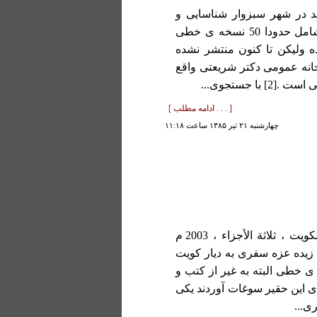
د در شهر سبزوار شناسایی و
معرفی گردیده بود اول کتابخانه محمد حسن علومی که شامل حدودا 50 نسخه ی خطی
ولیکن تا کنون منتشر نشده
تابخانه عمومی دکتر شریعتی واقع
[ . . . ادامه مطلب ]
چهارشنبه ۲۱ تير ۱۳۸۵ ساعت ۱۱:۱۸
فهرس المخطوطات الاصلیة . الکویت : مطبعة جامعة الکویت ، ثلاثة الأجزاء ، 2003 م
زیده عزه سفری به دیار کویت
 خطی البته به غیر از کتب و
ای این حقیر سوغات آوردند يکی
ی...