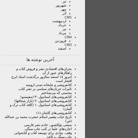
تير
شهريور
مهر
آذر
1385
ارديبهشت
خرداد
تير
مرداد
1384
فروردين
1383
اسفند
آخرین نوشته ها
بحران‌های اقتصادی نشر و فروش کتاب و
راهکارهای عبور از آن
امروز ۱۸ اسفند سالروز درگذشت استاد ایرج
افشار است
کتابفروشی و چاپخانه تمدن ارومیه
تاثیرات جریان‌های سیاسی بر نشر کتاب
محسنی که می‌شناختم
کتابفروشی‌های استانبول -۳ (مفیستو)
کتابفروشی‌های استانبول -۲ (بازار صحافها)
کتابفروشی‌های استانبول -۱ (کافه کتاب ترک و
آلمان)
کتابفروشی‌های کاشان (۱)
تاریخ حیات پیغمبر اسلام حضرت محمد بن عبدالله
(ص)
منشی نولکشور، خادم نشر فارسی
اجازه‌های علما در کتب چاپ سنگی
وقف، بنیادی برای توسعه کتاب و کتابخوانی
چاپ سنگی و کاغذ