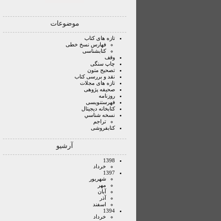
موضوعات
تازه های کتاب
فهارس نسخ خطی
کتابشناسی
وقف
چاپ سنگی
تصحیح متون
نقد و بررسی کتاب
تازه های مجلات
صحیفه پژوهی
روزنامه
فهرستنویسی
کتابخانه دیجیتال
نسخه شناسي
تراجم
کتابفروشی
آرشیو
1398
خرداد
1397
شهريور
مهر
آبان
آذر
اسفند
1394
خرداد